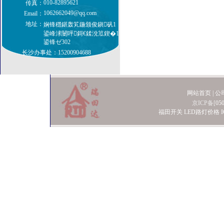
010-82895621
传真：
1062662049@qq.com
Email：
地址：
娴锋穩鍖轰笂鍦颁俊鎭矾1
鍙峰浗闄呯鎶€鍒涗笟鍥�1
鍙锋ゼ302
长沙办事处：15200904688
网站首页
|
公
京ICP备[
05
福田开关
LED路灯价格