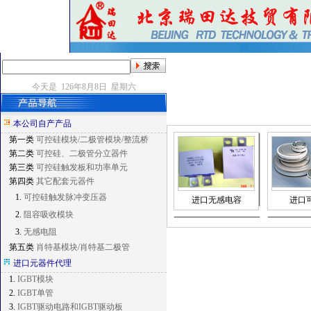
今天是 126年8月8日 星期六
本公司自产产品
第一类
可控硅模块/二极管模块/整流桥
第二类
可控硅、二极管分立器件
第三类
可控硅触发板和功率单元
第四类
其它配套元器件
1.
可控硅触发脉冲变压器
进口无感电容
进口
2.
阻容吸收模块
3.
无感电阻
第五类
肖特基模块/肖特基二极管
进口元器件代理
1.
IGBT模块
2.
IGBT单管
3.
IGBT驱动电路和IGBT驱动板