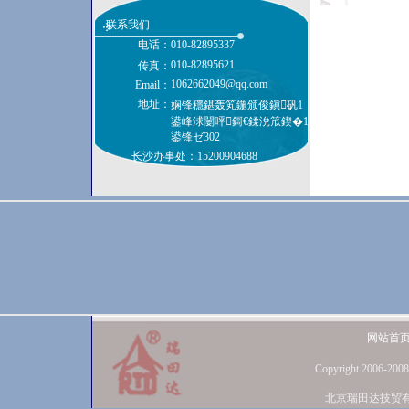
联系我们
电话：
010-82895337
010-82895621
传真：
1062662049@qq.com
Email：
地址：
娴锋穩鍖轰笂鍦颁俊鎭矾1
鍙峰浗闄呯鎶€鍒涗笟鍥�1
鍙锋ゼ302
长沙办事处：15200904688
网站首
Copyright 2006-2008
北京瑞田达技贸有