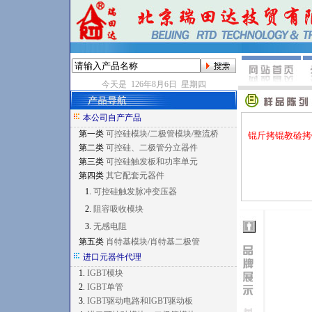
今天是 126年8月6日 星期四
本公司自产产品
第一类
可控硅模块/二极管模块/整流桥
锟斤拷锟教硷拷
第二类
可控硅、二极管分立器件
第三类
可控硅触发板和功率单元
第四类
其它配套元器件
1.
可控硅触发脉冲变压器
2.
阻容吸收模块
3.
无感电阻
第五类
肖特基模块/肖特基二极管
进口元器件代理
1.
IGBT模块
2.
IGBT单管
3.
IGBT驱动电路和IGBT驱动板