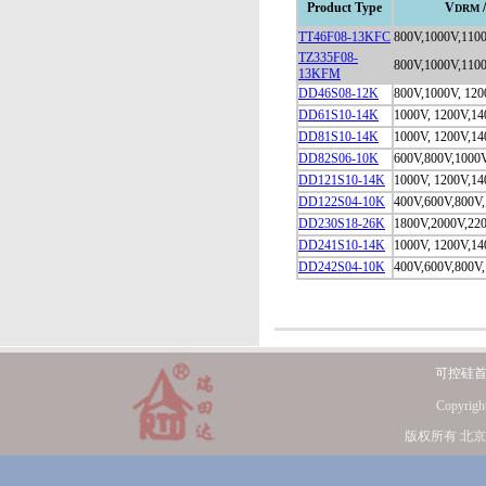
Product Type
V
/
DRM
TT46F08-13KFC
800V,1000V,110
TZ335F08-
800V,1000V,110
13KFM
DD46S08-12K
800V,1000V, 12
DD61S10-14K
1000V, 1200V,1
DD81S10-14K
1000V, 1200V,1
DD82S06-10K
600V,800V,1000
DD121S10-14K
1000V, 1200V,1
DD122S04-10K
400V,600V,800V
DD230S18-26K
1800V,2000V,22
DD241S10-14K
1000V, 1200V,1
DD242S04-10K
400V,600V,800V
可控硅
Copyrig
版权所有 北京