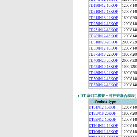
TD180N12-16KOF
1200V,14
TD210N12-18KOF
1200V,14
TD215N18-24KOF
1800V,20
TD250N12-18KOF
1200V,14
EACO
TD251N12-18KOF
1200V,14
TD285N12-16KOF
1200V,14
TD310N20-26KOF
2000V,22
TD330N12-16KOF
1200V,14
TD375N18-22KOF
1800V,20
美国CDE
TD400N20-26KOF
2000V,22
TD425N10-18KOF
1000,120
TD430N18-24KOF
1800V,20
TD500N12-18KOF
1200V,14
TD570N12-18KOF
1200V,14
日立Hatachi
●
DT 系列
二极管
+
可控硅
混合模块( Dio
Product Type
DT61N12-16KOF
1200V,14
DT85N18-20KOF
1800V,20
瑞田达
DT92N12-16KOF
1200V,14
DT104N12-14KOF
1200V,14
DT106N12-18KOF
1200V,14