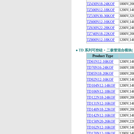
TZ430N18-24KOF
1800V,20
TZ500N12-18KOF
1200V,14
TZ530N30-36KOF
3000V,32
美国IR
TZ600N12-16KOF
1200V,14
TZ630N22-28KOF
2200V,24
TZ740N18-22KOF
1800V,20
TZ800N12-18KOF
1200V,14
意大利POSEICO
●
TD 系列可控硅 + 二极管混合模块( SCR / 
Product Type
TD61N12-16KOF
1200V,14
TD70N16-24KOF
1600V,18
TD85N18-20KOF
1800V,20
韩国Dawin
TD92N12-16KOF
1200V,14
TD104N12-14KOF
1200V,14
TD106N12-18KOF
1200V,14
TD122N18-24KOF
1800V,20
美国安森美Onsem
TD131N12-16KOF
1200V,14
TD140N18-22KOF
1800V,20
TD142N12-16KOF
1200V,14
TD150N20-26KOF
2000V,22
TD162N12-16KOF
1200V,14
台湾CD
TD170N12-18KOF
1200V,14