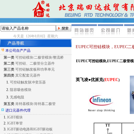
瑞士ABB
今天是 126年8月8日 星期六
DYNEX
EUPEC可控硅模块，EUPEC二
本公司自产产品
第一类
可控硅模块/二极管模块/整流桥
EUPEC
可控硅模块
,EUPEC
二极管模
第二类
可控硅、二极管分立器件
第三类
可控硅触发板和功率单元
其他公司
第四类
其它配套元器件
英飞凌●优派克
EUPEC
(
)
1.
可控硅触发脉冲变压器
2.
阻容吸收模块
3.
无感电阻
EUROPTRONIC
第五类
肖特基模块/肖特基二极管
进口元器件代理
1.
IGBT模块
2.
IGBT单管
TT
3.
IGBT驱动电路和IGBT驱动板
优派克EUPEC