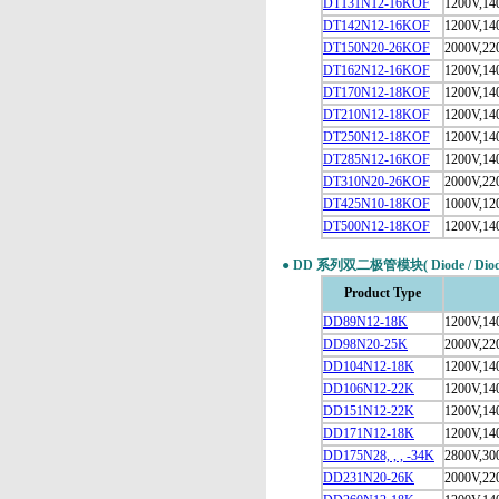
DT131N12-16KOF
1200V,14
DT142N12-16KOF
1200V,14
瑞士ABB
DT150N20-26KOF
2000V,22
DT162N12-16KOF
1200V,14
DT170N12-18KOF
1200V,14
DT210N12-18KOF
1200V,14
DYNEX
DT250N12-18KOF
1200V,14
DT285N12-16KOF
1200V,14
DT310N20-26KOF
2000V,22
DT425N10-18KOF
1000V,12
DT500N12-18KOF
1200V,14
其他公司
●
DD 系列双二极管模块
( Diode / Dio
Product Type
DD89N12-18K
1200V,14
DD98N20-25K
2000V,22
EUROPTRONIC
DD104N12-18K
1200V,14
DD106N12-22K
1200V,14
DD151N12-22K
1200V,14
DD171N12-18K
1200V,14
DD175N28, , , -34K
2800V,30
DD231N20-26K
2000V,22