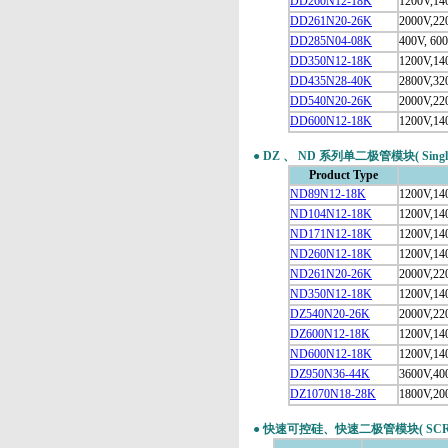
DD260N12-18K
1200V,14
DD261N20-26K
2000V,22
DD285N04-08K
400V, 60
DD350N12-18K
1200V,14
DD435N28-40K
2800V,32
DD540N20-26K
2000V,22
DD600N12-18K
1200V,14
●
DZ 、 ND 系列单二极管模块( Single Di
Product Type
ND89N12-18K
1200V,14
ND104N12-18K
1200V,14
ND171N12-18K
1200V,14
ND260N12-18K
1200V,14
ND261N20-26K
2000V,22
ND350N12-18K
1200V,14
DZ540N20-26K
2000V,22
DZ600N12-18K
1200V,14
ND600N12-18K
1200V,14
DZ950N36-44K
3600V,40
DZ1070N18-28K
1800V,20
●
快速可控硅、快速二极管模块( SCR / Di