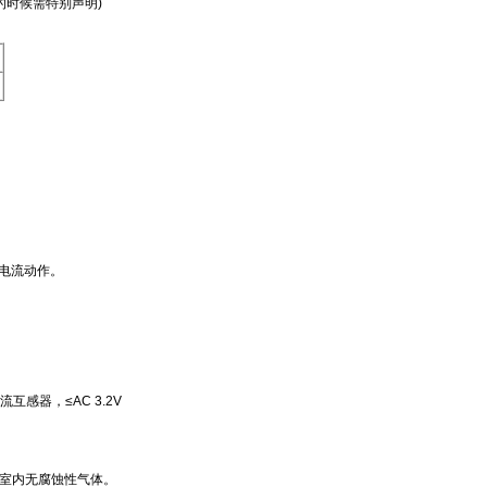
选型的时候需特别声明)
定电流动作。
互感器，≤AC 3.2V
下；室内无腐蚀性气体。