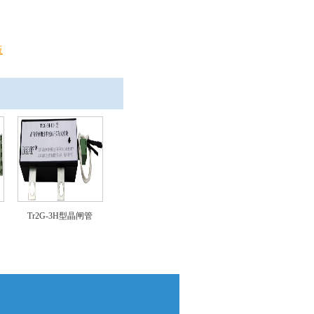
板
Tr2G-3H型晶闸管