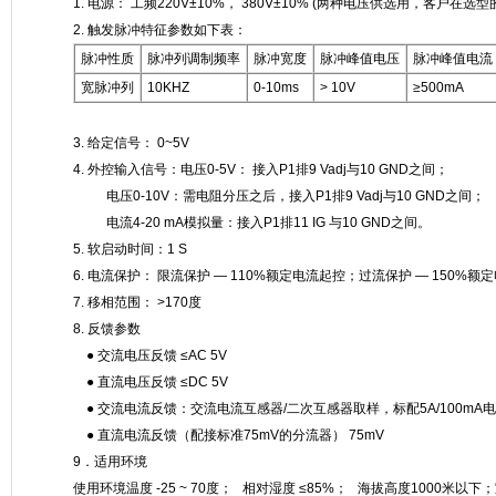
1. 电源： 工频220V±10%， 380V±10% (两种电压供选用，客户在
2. 触发脉冲特征参数如下表：
脉冲性质
脉冲列调制频率
脉冲宽度
脉冲峰值电压
脉冲峰值电流
宽脉冲列
10KHZ
0-10ms
> 10V
≥500mA
3. 给定信号： 0~5V
4. 外控输入信号：电压0-5V： 接入P1排9 Vadj与10 GND之间；
电压0-10V：需电阻分压之后，接入P1排9 Vadj与10 GND之间；
电流4-20 mA模拟量：接入P1排11 IG 与10 GND之间。
5. 软启动时间：1 S
6. 电流保护： 限流保护 — 110%额定电流起控；过流保护 — 150%额
7. 移相范围： >170度
8. 反馈参数
● 交流电压反馈 ≤AC 5V
● 直流电压反馈 ≤DC 5V
● 交流电流反馈：交流电流互感器/二次互感器取样，标配5A/100mA电流
● 直流电流反馈（配接标准75mV的分流器） 75mV
9．适用环境
使用环境温度 -25 ~ 70度； 相对湿度 ≤85%； 海拔高度1000米以