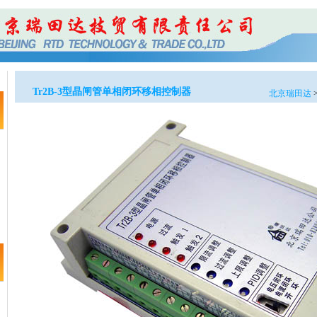
Tr2B-3型晶闸管单相闭环移相控制器
北京瑞田达