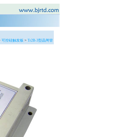
>
可控硅触发板
>
Tr2B-3型晶闸管